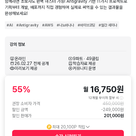
함께라면 초보자도 완벽 마스터 가능! Antigravity 기반 11가지 프로젝트로
기획부터 개발, 배포까지 직접 경험하며 실제로 써먹을 수 있는 결과물을
완성해보세요!
#
AI
#
Antigravity
#
AWS
#
나노바나나
#
바이브코딩
#
월간 세미나
강의 정보
온라인
9파트 ∙ 49클립
26.02.27 전체 공개
학습자료 제공
미리보기 제공
커뮤니티 운영
55
%
16,750
원
월
12개월 무이자 할부 시
권장 소비자 가격
450,000
원
할인 금액
-
249,000
원
할인 판매가
201,000
원
최대
20,100
P 적립