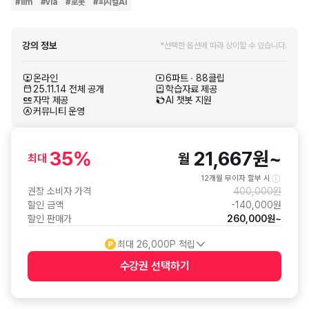
#
llm
#
vla
#
로봇
#
피지컬AI
강의 정보
*선택한 옵션에 따라 상이할 수 있습니다.
온라인
6파트 ∙ 88클립
25.11.14 전체 공개
학습자료 제공
자막 제공
AI 챗봇 지원
커뮤니티 운영
35
%
21,667
원
~
월
최대
12개월 무이자 할부 시
권장 소비자 가격
400,000
원
할인 금액
-
140,000
원
할인 판매가
260,000
원
~
최대
26,000
P 적립
수강권 선택하기