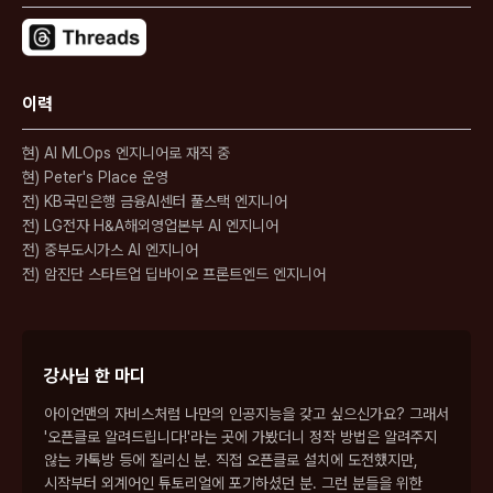
이력
현) AI MLOps 엔지니어로 재직 중
현) Peter's Place 운영
전) KB국민은행 금융AI센터 풀스택 엔지니어
전) LG전자 H&A해외영업본부 AI 엔지니어
전) 중부도시가스 AI 엔지니어
전) 암진단 스타트업 딥바이오 프론트엔드 엔지니어
강사님 한 마디
아이언맨의 자비스처럼 나만의 인공지능을 갖고 싶으신가요?
그래서
'오픈클로 알려드립니다!'라는 곳에 가봤더니 정작 방법은 알려주지
않는 카톡방 등에 질리신 분.
직접 오픈클로 설치에 도전했지만,
시작부터 외계어인 튜토리얼에 포기하셨던 분. 그런 분들을 위한