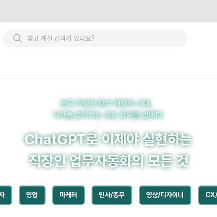
인 업무자동화의 모든 것
전국 직장인 잡무 해방의 시대,
시간을 잡아먹는 모든 잡무를 없애다.
ChatGPT로 이제야 실현하는
직장인 업무자동화의 모든 것
자
영업
마케터
인사/총무
영상/디자이너
CX