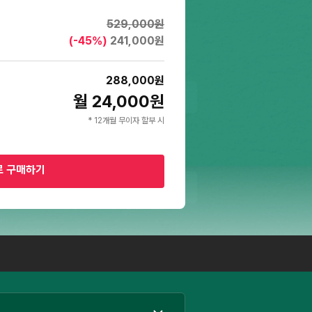
529,000
원
(-
45
%)
241,000
원
288,000
원
월 24,000원
* 12개월 무이자 할부 시
로 구매하기