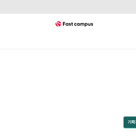
Fast Campus
직장인 업무자동화
ChatGPT
ChatGPT로 이제야 실현하는 직장
기획