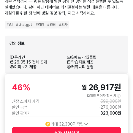
개원 전략까지 — AI를 활용해 병원 경영 전 영역을 직접 실행할 수 있도록
설계했습니다. 감이 아닌 데이터로 의사결정하는 병원 매출은 다릅니다.
개원의를 위한 첫 번째 병원 경영 강의, 지금 시작하세요.
#
AI
#
chatgpt
#
경영
#
병원
#
의사
강의 정보
온라인
8파트 ∙ 43클립
26.05.15 전체 공개
학습자료 제공
미리보기 제공
커뮤니티 운영
46
%
26,917
원
월
12개월 무이자 할부 시
권장 소비자 가격
599,000
원
할인 금액
-
276,000
원
할인 판매가
323,000
원
최대
32,300
P 적립