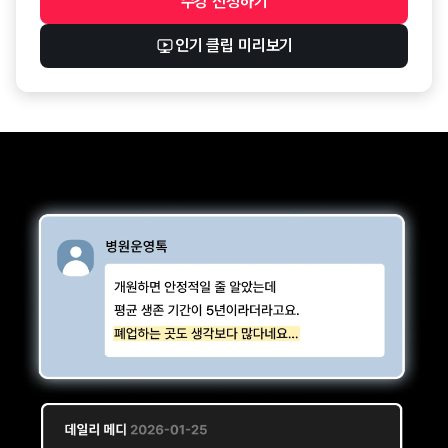
수강 신청
하기
수강 신청 버튼
인기 클립 미리보기
개원의
AI
병원 경영