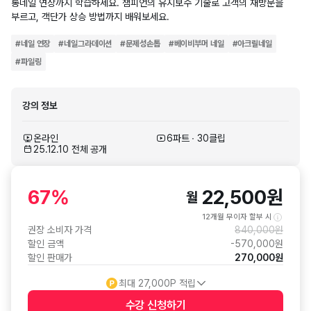
롱네일 연장까지 학습하세요. 챔피언의 유지보수 기술로 고객의 재방문을
부르고, 객단가 상승 방법까지 배워보세요.
#
네일 연장
#
네일그라데이션
#
문제성손톱
#
베이비부머 네일
#
아크릴네일
#
파일링
강의 정보
온라인
6파트 ∙ 30클립
25.12.10 전체 공개
67
%
22,500
원
월
12개월 무이자 할부 시
권장 소비자 가격
840,000
원
할인 금액
-
570,000
원
할인 판매가
270,000
원
최대
27,000
P 적립
수강 신청
하기
수강 신청 버튼