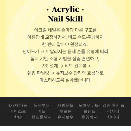
4가지 대표
폼지부터
재방문을
노하우 : 숍~
강의 후기 &
케이스로
비드
부르는
브랜드
강사님
학습
컨드롤까지
유지보수
운영까지
한마디