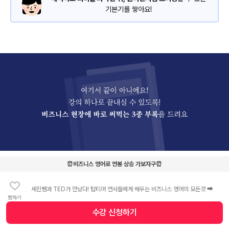
기본기를 쌓아요!
⏰비즈니스 영어로 연봉 상승 가보자구⏰
Point 4
세진쌤과 TED가 만났다! 탑티어 연사들에게 배우는 비즈니스 영어의 모든것 ➡
찜하기
필요할 때 바로 꺼내보는
수강 신청
하기
수강 신청 버튼