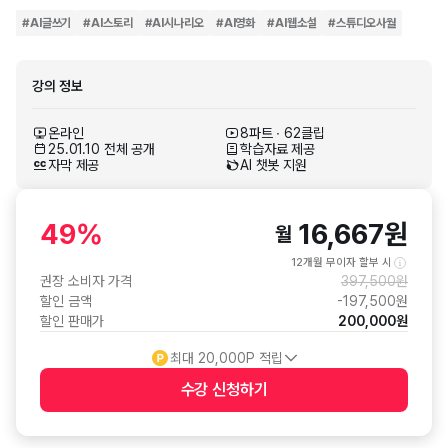
#
AI글쓰기
#
AI스토리
#
AI시나리오
#
AI영화
#
AI웹소설
#
스튜디오사월
강의 정보
온라인
8파트 ∙ 62클립
25.01.10 전체 공개
학습자료 제공
자막 제공
AI 챗봇 지원
49
%
16,667
원
월
12개월 무이자 할부 시
권장 소비자 가격
397,500
원
할인 금액
-
197,500
원
할인 판매가
200,000
원
최대
20,000
P 적립
수강 신청
하기
수강 신청 버튼