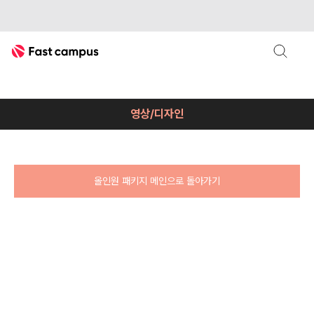
Fast Campus
영상편집디자인
디자이너실무인강
패스트캠퍼스 영상편집/디자인 인강
영상/디자인
올인원 패키지 메인으로 돌아가기