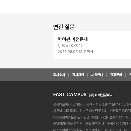
연관 질문
파이썬 버전문제
0
0
16
2026.08.05 13:11
작성
회사소개
강사지원
채용안내
광고문의
FAST CAMPUS
(주) 데이원컴퍼니
공동대표이사
신해동, 김동혁
개인정보책임관리자
김동
사무실
서울특별시 강남구 테헤란로 231, 센터필드 WEST
패스트캠퍼스분점 원격평생교육원ㅤ
사업자번호
325-85
커널아카데미신촌학원ㅤ
사업자번호
344-85-02768
패스트캠퍼스천호학원ㅤ
사업자번호
135-85-61009