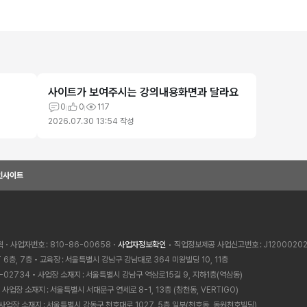
사이트가 보여주시는 강의내용화면과 달라요
0
0
117
2026.07.30 13:54
작성
인사이트
혁
사업자번호
810-86-00658
사업자정보확인
• 직업정보제공 사업신고번호
J1200020
 6층, 7층
교육장
서울특별시 강남구 강남대로 364 미왕빌딩 10, 11층
-02734
사업장 소재지
서울특별시 강남구 역삼로15길 9, 지하1층(역삼동)
사업장 소재지
서울특별시 서대문구 연세로 8-1, 13층 (창천동, VERTIGO)
사업장 소재지
서울특별시 강동구 천호대로 1027, 5층 일부(천호동, 동원천호빌딩)