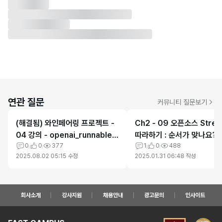
연관 질문
커뮤니티 질문보기
(해결됨) 와인페어링 프로젝트 -
Ch2 - 09 오픈소스 Stream
04 강의 - openai_runnable.p
따라하기 : 순서가 맞나요?
y 실행 오류
0
0
377
1
0
488
2025.08.02 05:15
수정
2025.01.31 06:48
작성
회사소개
강사지원
채용안내
광고문의
인사이트