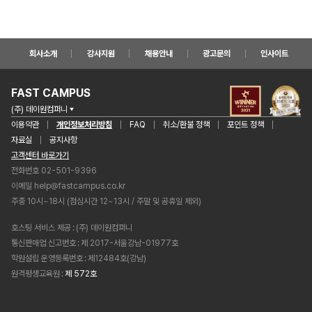
회사소개
강사지원
채용안내
광고문의
인사이트
FAST CAMPUS
(주) 데이원컴퍼니
이용약관
개인정보처리방침
FAQ
취소/환불 정책
포인트 정책
자료실
공지사항
고객센터 바로가기
전화번호 02-501-9396
이메일
help@fastcampus.co.kr
주중 10시~18시 (점심시간 12~13시 / 주말 및 공휴일 제외)
호스팅 서비스 제공
(주) 데이원컴퍼니
통신판매업 신고번호
제 2017-서울강남-01977호
학원설립 운영등록번호
제12484호(강남)
원격평생교육원
제 572호