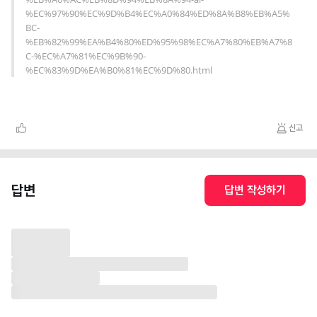
%EC%97%90%EC%9D%B4%EC%A0%84%ED%8A%B8%EB%A5%
BC-
%EB%82%99%EA%B4%80%ED%95%98%EC%A7%80%EB%A7%8
C-%EC%A7%81%EC%9B%90-
%EC%83%9D%EA%B0%81%EC%9D%80.html
신고
답변
답변 작성하기