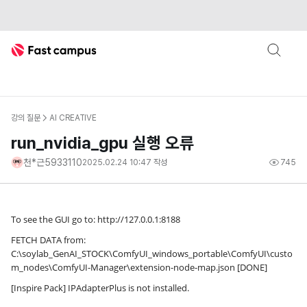
Fast Campus
강의 질문
AI CREATIVE
run_nvidia_gpu 실행 오류
천*근5933110
2025.02.24 10:47
작성
745
To see the GUI go to: http://127.0.0.1:8188
FETCH DATA from:
C:\soylab_GenAI_STOCK\ComfyUI_windows_portable\ComfyUI\custo
m_nodes\ComfyUI-Manager\extension-node-map.json [DONE]
[Inspire Pack] IPAdapterPlus is not installed.