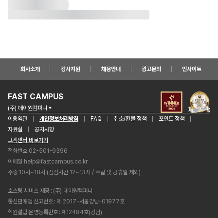
회사소개
강사지원
채용안내
광고문의
인사이트
FAST CAMPUS
(주) 데이원컴퍼니
이용약관
개인정보처리방침
FAQ
취소/환불 정책
포인트 정책
자료실
공지사항
고객센터 바로가기
전화번호 02-501-9396
이메일
help@fastcampus.co.kr
주중 10시~18시 (점심시간 12~13시 / 주말 및 공휴일 제외)
호스팅 서비스 제공
(주) 데이원컴퍼니
통신판매업 신고번호
제 2017-서울강남-01977호
학원설립 운영등록번호
제12484호(강남)