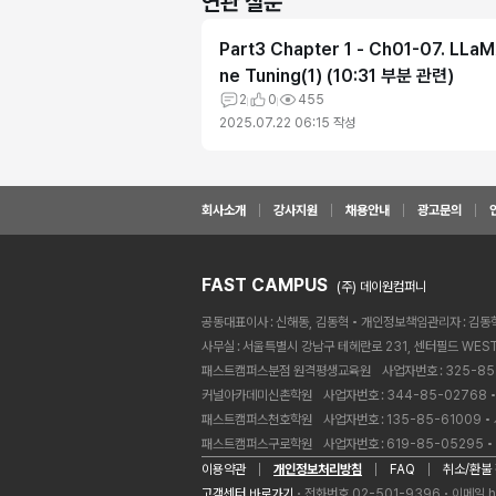
연관 질문
Part3 Chapter 1 - Ch01-07. LLaM
ne Tuning(1) (10:31 부분 관련)
2
0
455
2025.07.22 06:15
작성
회사소개
강사지원
채용안내
광고문의
FAST CAMPUS
(주) 데이원컴퍼니
공동대표이사
신해동, 김동혁
개인정보책임관리자
김동
사무실
서울특별시 강남구 테헤란로 231, 센터필드 WEST
패스트캠퍼스분점 원격평생교육원ㅤ
사업자번호
325-85
커널아카데미신촌학원ㅤ
사업자번호
344-85-02768
패스트캠퍼스천호학원ㅤ
사업자번호
135-85-61009
패스트캠퍼스구로학원ㅤ
사업자번호
619-85-05295
이용약관
개인정보처리방침
FAQ
취소/환불
고객센터 바로가기
전화번호 02-501-9396
이메일
h