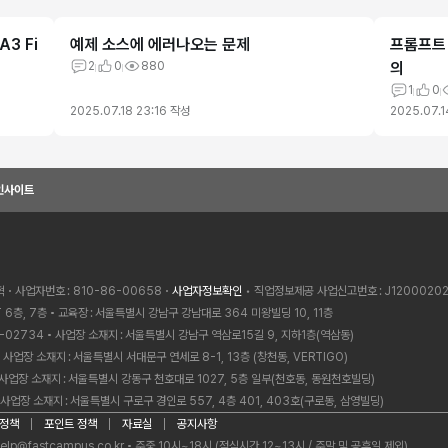
A3 Fi
예제 소스에 에러나오는 문제
프롬프트
2
0
880
의
1
0
2025.07.18 23:16
작성
2025.07.1
인사이트
혁
사업자번호
810-86-00658
사업자정보확인
• 직업정보제공 사업신고번호
J1200020
 6층, 7층
교육장
서울특별시 강남구 강남대로 364 미왕빌딩 10, 11층
-02734
사업장 소재지
서울특별시 강남구 역삼로15길 9, 지하1층(역삼동)
사업장 소재지
서울특별시 서대문구 연세로 8-1, 13층 (창천동, VERTIGO)
사업장 소재지
서울특별시 강동구 천호대로 1027, 5층 일부(천호동, 동원천호빌딩)
사업장 소재지
서울특별시 구로구 경인로 557, 4층 401, 403호(구로동, 삼영빌딩)
 정책
포인트 정책
자료실
공지사항
elp@fastcampus.co.kr
주중 10시~18시 (점심시간 12~13시 / 주말 및 공휴일 제외)