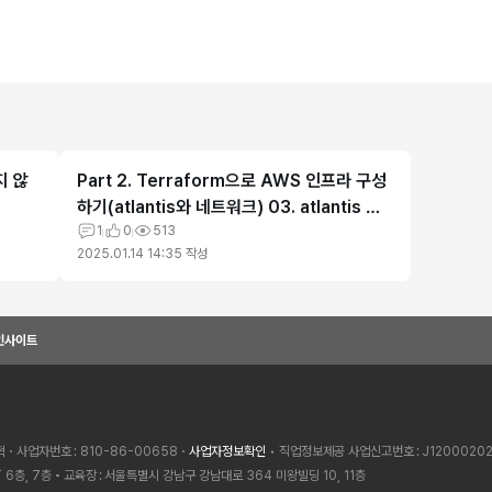
지 않
Part 2. Terraform으로 AWS 인프라 구성
하기(atlantis와 네트워크) 03. atlantis 구
성하기 04. atlantis를 활용한 terraform
1
0
513
2025.01.14 14:35
작성
workf
인사이트
혁
사업자번호
810-86-00658
사업자정보확인
• 직업정보제공 사업신고번호
J1200020
 6층, 7층
교육장
서울특별시 강남구 강남대로 364 미왕빌딩 10, 11층