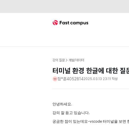
Fast Campus
강의 질문
개발/데이터
터미널 환경 한글에 대한 질
함*훈4052814
2025.03.13 23:11
작성
안녕하세요.
강의 잘 듣고 있습니다.
궁금한 점이 있는데요~vscode 터미널을 보면