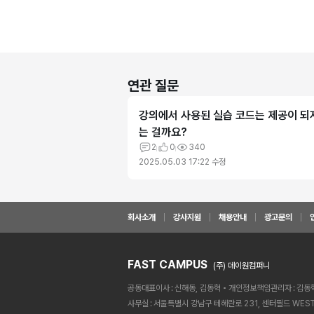
연관 질문
강의에서 사용된 실습 코드는 제공이 되
는 걸까요?
2
0
340
2025.05.03 17:22
수정
회사소개
강사지원
채용안내
광고문의
FAST CAMPUS
(주) 데이원컴퍼니
공동대표이사
신해동, 김동혁
개인정보책임관리자
김동
사무실
서울특별시 강남구 테헤란로 231, 센터필드 WEST