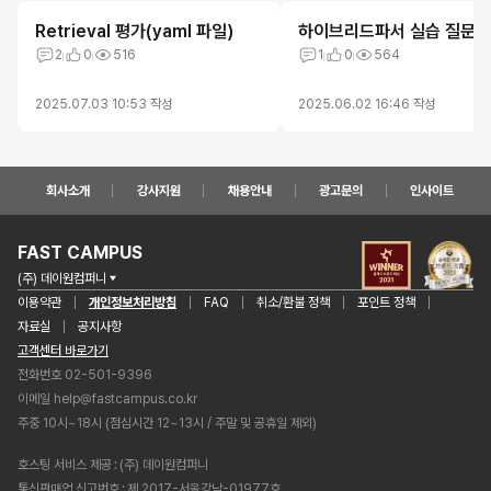
Retrieval 평가(yaml 파일)
하이브리드파서 실습 질문
2
0
516
1
0
564
2025.07.03 10:53
작성
2025.06.02 16:46
작성
회사소개
강사지원
채용안내
광고문의
인사이트
FAST CAMPUS
(주) 데이원컴퍼니
이용약관
개인정보처리방침
FAQ
취소/환불 정책
포인트 정책
자료실
공지사항
고객센터 바로가기
전화번호 02-501-9396
이메일
help@fastcampus.co.kr
주중 10시~18시 (점심시간 12~13시 / 주말 및 공휴일 제외)
호스팅 서비스 제공
(주) 데이원컴퍼니
통신판매업 신고번호
제 2017-서울강남-01977호