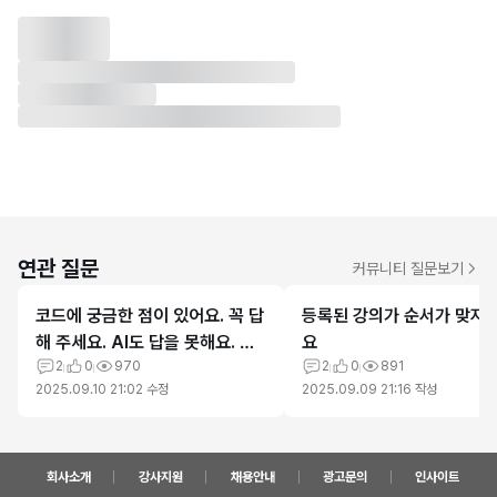
연관 질문
커뮤니티 질문보기
코드에 궁금한 점이 있어요. 꼭 답
등록된 강의가 순서가 맞지 
해 주세요. AI도 답을 못해요. 비
요
록 온라인 강의지만 이 정도 지원
2
0
970
2
0
891
2025.09.10 21:02
수정
2025.09.09 21:16
작성
은 가능할 거라 생각합니다.
회사소개
강사지원
채용안내
광고문의
인사이트