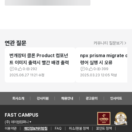
연관 질문
커뮤니티 질문보기
번개장터 클론 Product 컴포넌
npx prisma migrate de
트 이미지 출력시 빨간 배경 출력
령어 실행 시 오류
0
0
292
0
0
399
2025.06.27 11:21
수정
2025.03.23 12:05
작성
회사소개
강사지원
채용안내
광고문의
인사이트
FAST CAMPUS
(주) 데이원컴퍼니
이용약관
개인정보처리방침
FAQ
취소/환불 정책
포인트 정책