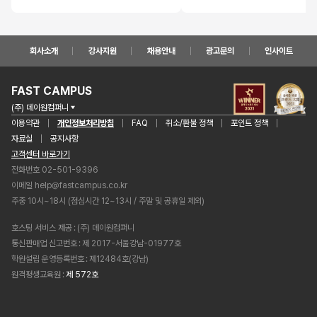
회사소개
강사지원
채용안내
광고문의
인사이트
FAST CAMPUS
(주) 데이원컴퍼니
이용약관
개인정보처리방침
FAQ
취소/환불 정책
포인트 정책
자료실
공지사항
고객센터 바로가기
전화번호 02-501-9396
이메일
help@fastcampus.co.kr
주중 10시~18시 (점심시간 12~13시 / 주말 및 공휴일 제외)
호스팅 서비스 제공
(주) 데이원컴퍼니
통신판매업 신고번호
제 2017-서울강남-01977호
학원설립 운영등록번호
제12484호(강남)
원격평생교육원
제 572호