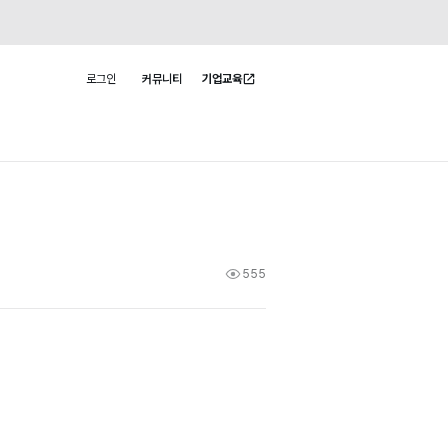
로그인
커뮤니티
기업교육
사용자 메뉴
555