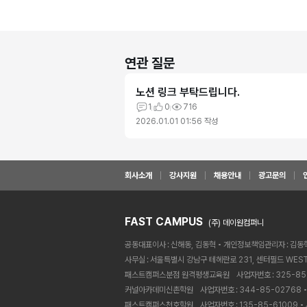
연관 질문
노션 링크 부탁드립니다.
1
0
716
2026.01.01 01:56
작성
회사소개
강사지원
채용안내
광고문의
FAST CAMPUS
(주) 데이원컴퍼니
공동대표이사
신해동, 김동혁
개인정보책임관리자
김동
사무실
서울특별시 강남구 테헤란로 231, 센터필드 WEST
패스트캠퍼스분점 원격평생교육원ㅤ
사업자번호
325-85
커널아카데미신촌학원ㅤ
사업자번호
344-85-02768
패스트캠퍼스천호학원ㅤ
사업자번호
135-85-61009