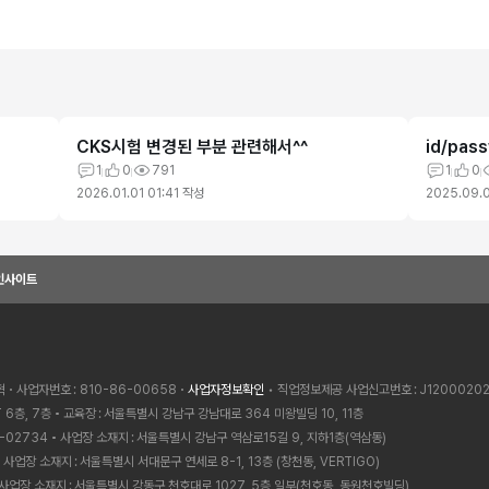
CKS시험 변경된 부분 관련해서^^
id/pa
1
0
791
1
0
2026.01.01 01:41
작성
2025.09.0
인사이트
혁
사업자번호
810-86-00658
사업자정보확인
• 직업정보제공 사업신고번호
J1200020
 6층, 7층
교육장
서울특별시 강남구 강남대로 364 미왕빌딩 10, 11층
-02734
사업장 소재지
서울특별시 강남구 역삼로15길 9, 지하1층(역삼동)
사업장 소재지
서울특별시 서대문구 연세로 8-1, 13층 (창천동, VERTIGO)
사업장 소재지
서울특별시 강동구 천호대로 1027, 5층 일부(천호동, 동원천호빌딩)