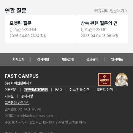
연관 질문
커뮤니티 질문보기
포맷팅 질문
상속 관련 질문의 건
1
1
334
1
1
361
2025.04.08 21:24
작성
2025.04.04 16:06
수정
회사소개
강사지원
채용안내
광고문의
인사이트
FAST CAMPUS
(주) 데이원컴퍼니
이용약관
개인정보처리방침
FAQ
취소/환불 정책
포인트 정책
자료실
공지사항
고객센터 바로가기
전화번호 02-501-9396
이메일
help@fastcampus.co.kr
주중 10시~18시 (점심시간 12~13시 / 주말 및 공휴일 제외)