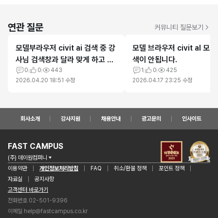
연관 질문
커뮤니티 질문보기
모델부라우저 civit ai 검색 중 강
모델 브라우저 civit al 모
사님 검색창과 달라 맞게 하고 있
색이 안됩니다.
는 것인지 모르겠습니다.
0
0
443
1
0
425
2026.04.20 18:51
수정
2026.04.17 23:25
수정
회사소개
강사지원
채용안내
광고문의
인사이트
FAST CAMPUS
(주) 데이원컴퍼니
이용약관
개인정보처리방침
FAQ
취소/환불 정책
포인트 정책
자료실
공지사항
고객센터 바로가기
전화번호 02-501-9396
이메일
help@fastcampus.co.kr