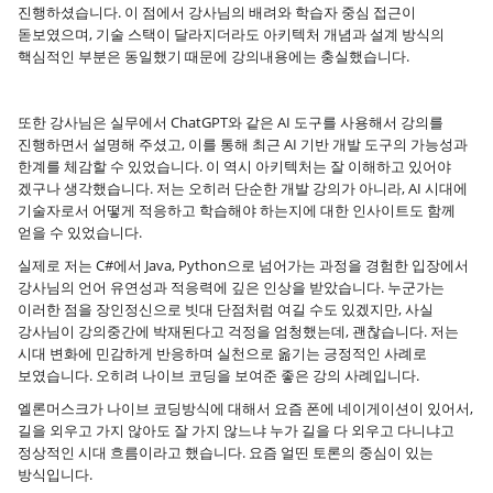
진행하셨습니다. 이 점에서 강사님의 배려와 학습자 중심 접근이
돋보였으며, 기술 스택이 달라지더라도 아키텍처 개념과 설계 방식의
핵심적인 부분은 동일했기 때문에 강의내용에는 충실했습니다.
또한 강사님은 실무에서 ChatGPT와 같은 AI 도구를 사용해서 강의를
진행하면서 설명해 주셨고, 이를 통해 최근 AI 기반 개발 도구의 가능성과
한계를 체감할 수 있었습니다. 이 역시 아키텍처는 잘 이해하고 있어야
겠구나 생각했습니다. 저는 오히러 단순한 개발 강의가 아니라, AI 시대에
기술자로서 어떻게 적응하고 학습해야 하는지에 대한 인사이트도 함께
얻을 수 있었습니다.
실제로 저는 C#에서 Java, Python으로 넘어가는 과정을 경험한 입장에서
강사님의 언어 유연성과 적응력에 깊은 인상을 받았습니다. 누군가는
이러한 점을 장인정신으로 빗대 단점처럼 여길 수도 있겠지만, 사실
강사님이 강의중간에 박재된다고 걱정을 엄청했는데, 괜찮습니다. 저는
시대 변화에 민감하게 반응하며 실천으로 옮기는 긍정적인 사례로
보였습니다. 오히려 나이브 코딩을 보여준 좋은 강의 사례입니다.
엘론머스크가 나이브 코딩방식에 대해서 요즘 폰에 네이게이션이 있어서,
길을 외우고 가지 않아도 잘 가지 않느냐 누가 길을 다 외우고 다니냐고
정상적인 시대 흐름이라고 했습니다. 요즘 얼띤 토론의 중심이 있는
방식입니다.