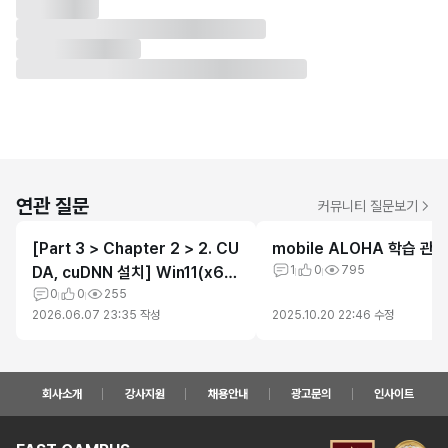
연관 질문
커뮤니티 질문보기
[Part 3 > Chapter 2 > 2. CU
mobile ALOHA 학습 관련
DA, cuDNN 설치] Win11(x64)
1
0
795
환경에서 cuda 11.8 설치 후 호
0
0
255
2026.06.07 23:35
작성
2025.10.20 22:46
수정
환되는 cuDNN 설치 방법 문의
회사소개
강사지원
채용안내
광고문의
인사이트