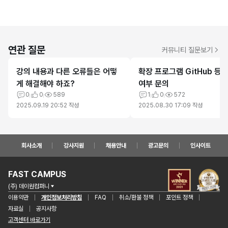
연관 질문
커뮤니티 질문보기
강의 내용과 다른 오류들은 어떻
확장 프로그램 GitHub 등 
게 해결해야 하죠?
여부 문의
0
0
589
1
0
572
2025.09.19 20:52
작성
2025.08.30 17:09
작성
회사소개
강사지원
채용안내
광고문의
인사이트
FAST CAMPUS
(주) 데이원컴퍼니
이용약관
개인정보처리방침
FAQ
취소/환불 정책
포인트 정책
자료실
공지사항
고객센터 바로가기