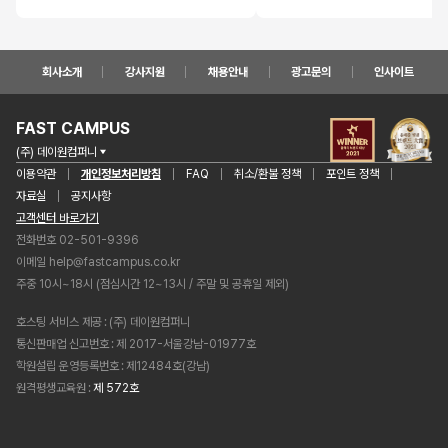
회사소개
강사지원
채용안내
광고문의
인사이트
FAST CAMPUS
(주) 데이원컴퍼니
이용약관
개인정보처리방침
FAQ
취소/환불 정책
포인트 정책
자료실
공지사항
고객센터 바로가기
전화번호 02-501-9396
이메일
help@fastcampus.co.kr
주중 10시~18시 (점심시간 12~13시 / 주말 및 공휴일 제외)
호스팅 서비스 제공
(주) 데이원컴퍼니
통신판매업 신고번호
제 2017-서울강남-01977호
학원설립 운영등록번호
제12484호(강남)
원격평생교육원
제 572호