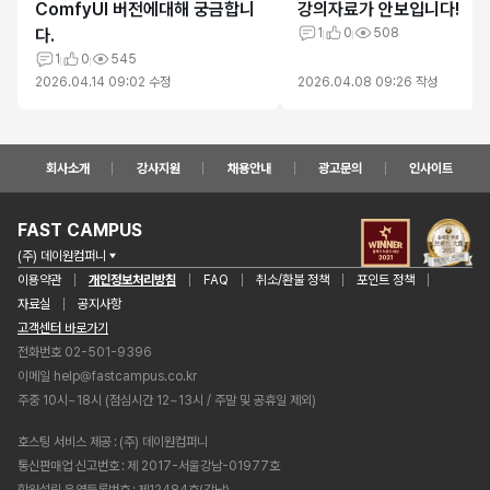
ComfyUI 버전에대해 궁금합니
강의자료가 안보입니다!
다.
1
0
508
1
0
545
2026.04.14 09:02
수정
2026.04.08 09:26
작성
회사소개
강사지원
채용안내
광고문의
인사이트
FAST CAMPUS
(주) 데이원컴퍼니
이용약관
개인정보처리방침
FAQ
취소/환불 정책
포인트 정책
자료실
공지사항
고객센터 바로가기
전화번호 02-501-9396
이메일
help@fastcampus.co.kr
주중 10시~18시 (점심시간 12~13시 / 주말 및 공휴일 제외)
호스팅 서비스 제공
(주) 데이원컴퍼니
통신판매업 신고번호
제 2017-서울강남-01977호