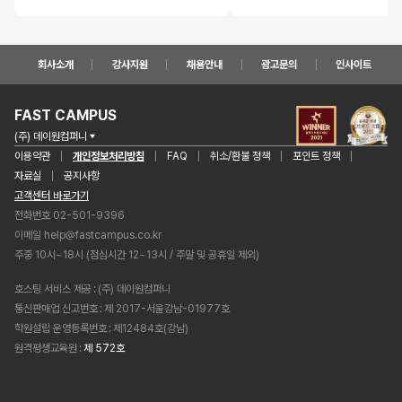
회사소개
강사지원
채용안내
광고문의
인사이트
FAST CAMPUS
(주) 데이원컴퍼니
이용약관
개인정보처리방침
FAQ
취소/환불 정책
포인트 정책
자료실
공지사항
고객센터 바로가기
전화번호 02-501-9396
이메일
help@fastcampus.co.kr
주중 10시~18시 (점심시간 12~13시 / 주말 및 공휴일 제외)
호스팅 서비스 제공
(주) 데이원컴퍼니
통신판매업 신고번호
제 2017-서울강남-01977호
학원설립 운영등록번호
제12484호(강남)
원격평생교육원
제 572호