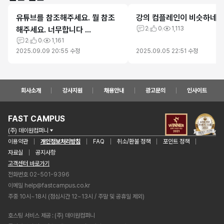
유튜브를 참조해주세요. 뭘 참조
강의 컴플레인이 비슷하네요
해주세요. 너무합니다 ...
2
0
1,113
2
0
1,161
2025.09.09 20:55
수정
2025.09.05 22:51
수정
회사소개
강사지원
채용안내
광고문의
인사이트
FAST CAMPUS
(주) 데이원컴퍼니
이용약관
개인정보처리방침
FAQ
취소/환불 정책
포인트 정책
자료실
공지사항
고객센터 바로가기
전화번호 02-501-9396
이메일
help@fastcampus.co.kr
주중 10시~18시 (점심시간 12~13시 / 주말 및 공휴일 제외)
호스팅 서비스 제공
(주) 데이원컴퍼니