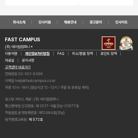
회사소개
강사지원
채용안내
광고문의
인사이트
FAST CAMPUS
(주) 데이원컴퍼니
이용약관
개인정보처리방침
FAQ
취소/환불 정책
포인트 정책
자료실
공지사항
고객센터 바로가기
전화번호 02-501-9396
이메일
help@fastcampus.co.kr
주중 10시~18시 (점심시간 12~13시 / 주말 및 공휴일 제외)
호스팅 서비스 제공
(주) 데이원컴퍼니
통신판매업 신고번호
제 2017-서울강남-01977호
학원설립 운영등록번호
제12484호(강남)
원격평생교육원
제 572호