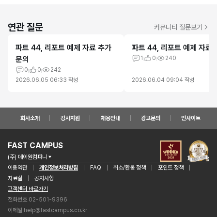
연관 질문
커뮤니티 질문보기
파트 44, 리포트 예제 자료 추가
파트 44, 리포트 예제 자료
문의
1
0
240
0
0
242
2026.06.05 06:33
작성
2026.06.04 09:04
작성
회사소개
강사지원
채용안내
광고문의
인사이트
FAST CAMPUS
(주) 데이원컴퍼니
이용약관
개인정보처리방침
FAQ
취소/환불 정책
포인트 정책
자료실
공지사항
고객센터 바로가기
전화번호 02-501-9396
이메일
help@fastcampus.co.kr