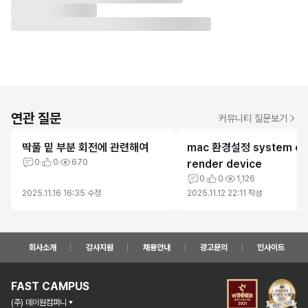
연관 질문
커뮤니티 질문보기
딱풀 밑 부분 회전에 관련해여
mac 환경설정 system cy
0
0
670
render device
0
0
1,126
2025.11.16 16:35
수정
2025.11.12 22:11
작성
회사소개
강사지원
채용안내
광고문의
인사이트
FAST CAMPUS
(주) 데이원컴퍼니