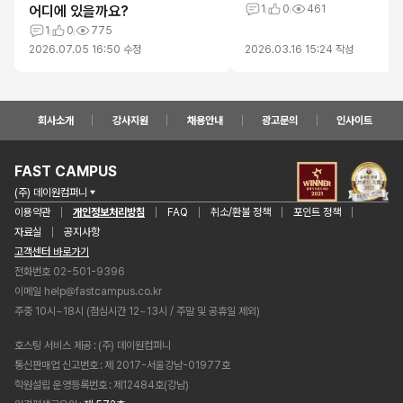
어디에 있을까요?
1
0
461
1
0
775
2026.07.05 16:50
수정
2026.03.16 15:24
작성
회사소개
강사지원
채용안내
광고문의
인사이트
FAST CAMPUS
(주) 데이원컴퍼니
이용약관
개인정보처리방침
FAQ
취소/환불 정책
포인트 정책
자료실
공지사항
고객센터 바로가기
전화번호 02-501-9396
이메일
help@fastcampus.co.kr
주중 10시~18시 (점심시간 12~13시 / 주말 및 공휴일 제외)
호스팅 서비스 제공
(주) 데이원컴퍼니
통신판매업 신고번호
제 2017-서울강남-01977호
학원설립 운영등록번호
제12484호(강남)