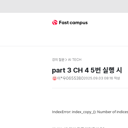
Fast Campus
강의 질문
AI TECH
part 3 CH 4 5번 실행 시
이*우0655380
2025.09.03 08:16
작성
IndexError: index_copy_(): Number of indices