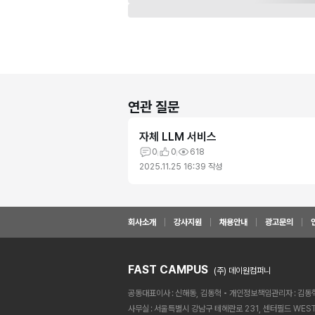
연관 질문
자체 LLM 서비스
0
0
618
2025.11.25 16:39
작성
회사소개
강사지원
채용안내
광고문의
FAST CAMPUS
(주) 데이원컴퍼니
공동대표이사
신해동, 김동혁
개인정보책임관리자
김동
사무실
서울특별시 강남구 테헤란로 231, 센터필드 WEST