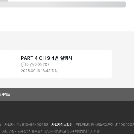
PART 4 CH 9 4번 실행시
0
0
707
2025.09.16 18:43
작성
인사이트
혁
사업자번호
810-86-00658
사업자정보확인
• 직업정보제공 사업신고번호
J1200020
 6층, 7층
교육장
서울특별시 강남구 강남대로 364 미왕빌딩 10, 11층