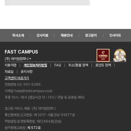
회사소개
강사지원
채용안내
광고문의
인사이트
FAST CAMPUS
(주) 데이원컴퍼니
이용약관
개인정보처리방침
FAQ
취소/환불 정책
포인트 정책
자료실
공지사항
고객센터 바로가기
전화번호 02-501-9396
이메일
help@fastcampus.co.kr
주중 10시~18시 (점심시간 12~13시 / 주말 및 공휴일 제외)
호스팅 서비스 제공
(주) 데이원컴퍼니
통신판매업 신고번호
제 2017-서울강남-01977호
학원설립 운영등록번호
제12484호(강남)
원격평생교육원
제 572호