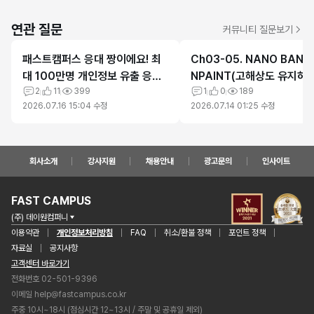
연관 질문
커뮤니티 질문보기
패스트캠퍼스 응대 짱이에요! 최
Ch03-05. NANO BANA
대 100만명 개인정보 유출 응대
NPAINT(고해상도 유지하기
최고
2
11
399
의 자료 에러
1
0
189
2026.07.16 15:04
수정
2026.07.14 01:25
수정
회사소개
강사지원
채용안내
광고문의
인사이트
FAST CAMPUS
(주) 데이원컴퍼니
이용약관
개인정보처리방침
FAQ
취소/환불 정책
포인트 정책
자료실
공지사항
고객센터 바로가기
전화번호 02-501-9396
이메일
help@fastcampus.co.kr
주중 10시~18시 (점심시간 12~13시 / 주말 및 공휴일 제외)