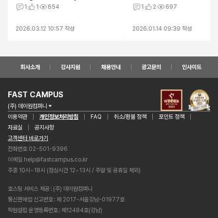
1
1
654
1
2
697
2026.03.12 10:57
작성
2026.01.14 09:39
작성
회사소개
강사지원
채용안내
광고문의
인사이트
FAST CAMPUS
(주) 데이원컴퍼니
이용약관
개인정보처리방침
FAQ
취소/환불 정책
포인트 정책
자료실
공지사항
고객센터 바로가기
전화번호 02-501-9396
이메일
help@fastcampus.co.kr
주중 10시~18시 (점심시간 12~13시 / 주말 및 공휴일 제외)
호스팅 서비스 제공
(주) 데이원컴퍼니
통신판매업 신고번호
제 2017-서울강남-01977호
학원설립 운영등록번호
제12484호(강남)