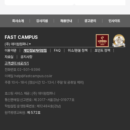
회사소개
강사지원
채용안내
광고문의
인사이트
FAST CAMPUS
(주) 데이원컴퍼니
이용약관
개인정보처리방침
FAQ
취소/환불 정책
포인트 정책
자료실
공지사항
고객센터 바로가기
전화번호 02-501-9396
이메일
help@fastcampus.co.kr
주중 10시~18시 (점심시간 12~13시 / 주말 및 공휴일 제외)
호스팅 서비스 제공
(주) 데이원컴퍼니
통신판매업 신고번호
제 2017-서울강남-01977호
학원설립 운영등록번호
제12484호(강남)
원격평생교육원
제 572호