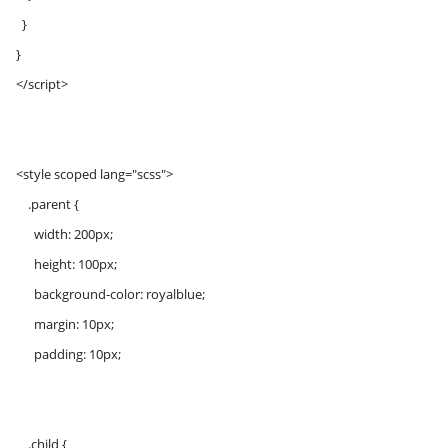
}
}
</script>
<style scoped lang="scss">
.parent {
width: 200px;
height: 100px;
background-color: royalblue;
margin: 10px;
padding: 10px;
.child {