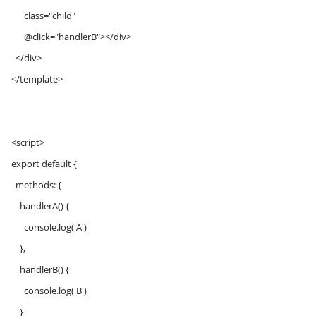
class="child"
@click="handlerB"></div>
</div>
</template>
<script>
export default {
methods: {
handlerA() {
console.log('A')
},
handlerB() {
console.log('B')
}