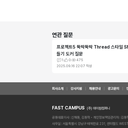
연관 질문
프로젝트5 뚝딱뚝딱 Thread 스타일 S
들기 도커 질문
1
0
475
2025.09.16 22:07
작성
회사소개
강사지원
채용안내
광고문의
FAST CAMPUS
(주) 데이원컴퍼니
공동대표이사
신해동, 김동혁
개인정보책임관리자
김동
사무실
서울특별시 강남구 테헤란로 231, 센터필드 WEST