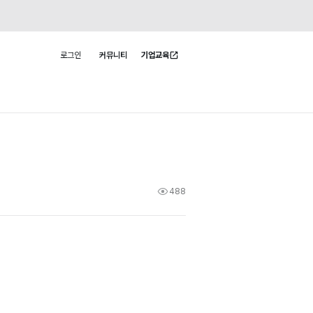
로그인
커뮤니티
기업교육
사용자 메뉴
488