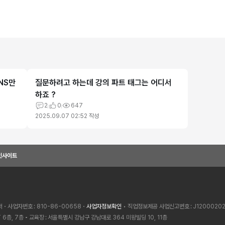
NS만
질문하려고 하는데 강의 파트 태그는 어디서
하죠 ?
2
0
647
2025.09.07 02:52
작성
인사이트
혁
사업자번호
810-86-00658
사업자정보확인
• 직업정보제공 사업신고번호
J1200020
 6층, 7층
교육장
서울특별시 강남구 강남대로 364 미왕빌딩 10, 11층