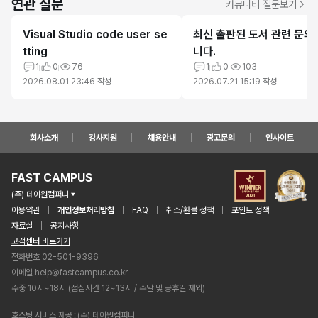
연관 질문
커뮤니티 질문보기
Visual Studio code user se
최신 출판된 도서 관련 문의
tting
니다.
1
0
76
1
0
103
2026.08.01 23:46
작성
2026.07.21 15:19
작성
회사소개
강사지원
채용안내
광고문의
인사이트
FAST CAMPUS
(주) 데이원컴퍼니
이용약관
개인정보처리방침
FAQ
취소/환불 정책
포인트 정책
자료실
공지사항
고객센터 바로가기
전화번호 02-501-9396
이메일
help@fastcampus.co.kr
주중 10시~18시 (점심시간 12~13시 / 주말 및 공휴일 제외)
호스팅 서비스 제공
(주) 데이원컴퍼니