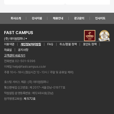
회사소개
강사지원
채용안내
광고문의
인사이트
FAST CAMPUS
(주) 데이원컴퍼니
이용약관
개인정보처리방침
FAQ
취소/환불 정책
포인트 정책
자료실
공지사항
고객센터 바로가기
전화번호 02-501-9396
이메일
help@fastcampus.co.kr
주중 10시~18시 (점심시간 12~13시 / 주말 및 공휴일 제외)
호스팅 서비스 제공
(주) 데이원컴퍼니
통신판매업 신고번호
제 2017-서울강남-01977호
학원설립 운영등록번호
제12484호(강남)
원격평생교육원
제 572호