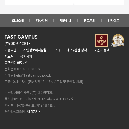
회사소개
강사지원
채용안내
광고문의
인사이트
FAST CAMPUS
(주) 데이원컴퍼니
이용약관
개인정보처리방침
FAQ
취소/환불 정책
포인트 정책
자료실
공지사항
고객센터 바로가기
전화번호 02-501-9396
이메일
help@fastcampus.co.kr
주중 10시~18시 (점심시간 12~13시 / 주말 및 공휴일 제외)
호스팅 서비스 제공
(주) 데이원컴퍼니
통신판매업 신고번호
제 2017-서울강남-01977호
학원설립 운영등록번호
제12484호(강남)
원격평생교육원
제 572호