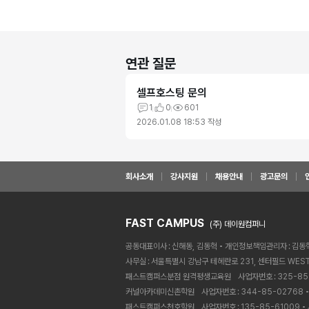
연관 질문
셀프호스팅 문의
1
0
601
2026.01.08 18:53
작성
회사소개
강사지원
채용안내
광고문의
FAST CAMPUS
(주) 데이원컴퍼니
공동대표이사
신해동, 김동혁
개인정보책임관리자
김동
사무실
서울특별시 강남구 테헤란로 231, 센터필드 WEST
패스트캠퍼스분점 원격평생교육원ㅤ
사업자번호
325-85
커널아카데미신촌학원ㅤ
사업자번호
344-85-02768
패스트캠퍼스천호학원ㅤ
사업자번호
135-85-61009