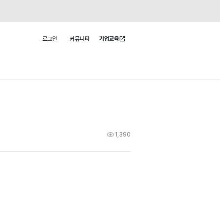
로그인
커뮤니티
기업교육
사용자 메뉴
1,390