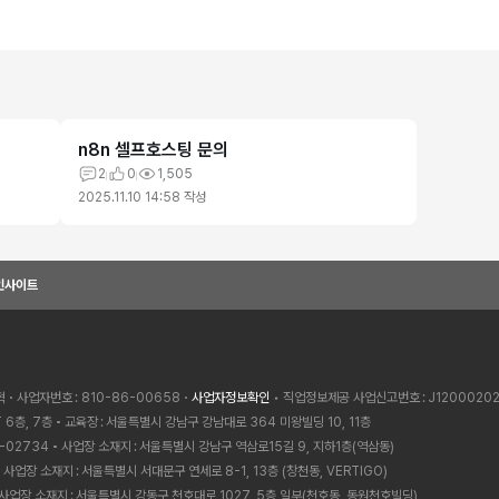
n8n 셀프호스팅 문의
2
0
1,505
2025.11.10 14:58
작성
인사이트
혁
사업자번호
810-86-00658
사업자정보확인
• 직업정보제공 사업신고번호
J1200020
 6층, 7층
교육장
서울특별시 강남구 강남대로 364 미왕빌딩 10, 11층
-02734
사업장 소재지
서울특별시 강남구 역삼로15길 9, 지하1층(역삼동)
사업장 소재지
서울특별시 서대문구 연세로 8-1, 13층 (창천동, VERTIGO)
사업장 소재지
서울특별시 강동구 천호대로 1027, 5층 일부(천호동, 동원천호빌딩)