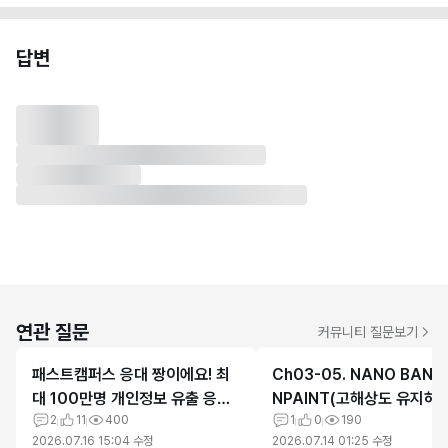
답변
연관 질문
커뮤니티 질문보기
패스트캠퍼스 응대 짱이에요! 최
Ch03-05. NANO BANA
대 100만명 개인정보 유출 응대
NPAINT(고해상도 유지하기
최고
2
11
400
의 자료 에러
1
0
190
2026.07.16 15:04
수정
2026.07.14 01:25
수정