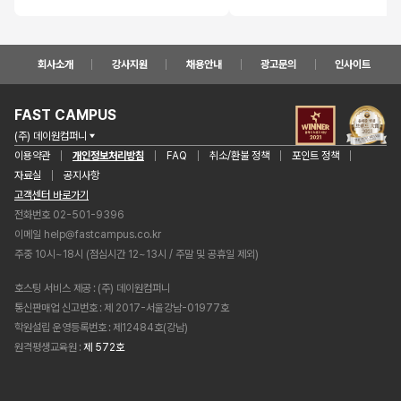
회사소개
강사지원
채용안내
광고문의
인사이트
FAST CAMPUS
(주) 데이원컴퍼니
이용약관
개인정보처리방침
FAQ
취소/환불 정책
포인트 정책
자료실
공지사항
고객센터 바로가기
전화번호 02-501-9396
이메일
help@fastcampus.co.kr
주중 10시~18시 (점심시간 12~13시 / 주말 및 공휴일 제외)
호스팅 서비스 제공
(주) 데이원컴퍼니
통신판매업 신고번호
제 2017-서울강남-01977호
학원설립 운영등록번호
제12484호(강남)
원격평생교육원
제 572호