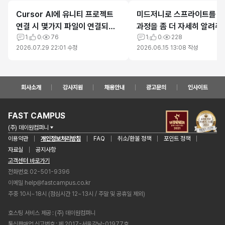
Cursor AI에 유니티 프로젝트
미드저니로 스프라이트를 
연결 시 몇가지 파일이 연결되지
과정을 좀 더 자세히 알려주
않습니다.
1
0
76
있을까요?
1
0
228
2026.07.29 22:01
수정
2026.06.15 13:08
작성
회사소개
강사지원
채용안내
광고문의
인사이트
FAST CAMPUS
(주) 데이원컴퍼니
이용약관
개인정보처리방침
FAQ
취소/환불 정책
포인트 정책
자료실
공지사항
고객센터 바로가기
전화번호 02-501-9396
이메일
help@fastcampus.co.kr
주중 10시~18시 (점심시간 12~13시 / 주말 및 공휴일 제외)
호스팅 서비스 제공
(주) 데이원컴퍼니
통신판매업 신고번호
제 2017-서울강남-01977호