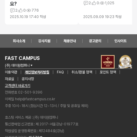
요?
2
0
1,025
2
0
776
2025.10.19 17:40
작성
2025.09.09 19:23
작성
회사소개
강사지원
채용안내
광고문의
인사이트
FAST CAMPUS
(주) 데이원컴퍼니
이용약관
개인정보처리방침
FAQ
취소/환불 정책
포인트 정책
자료실
공지사항
고객센터 바로가기
전화번호 02-501-9396
이메일
help@fastcampus.co.kr
주중 10시~18시 (점심시간 12~13시 / 주말 및 공휴일 제외)
호스팅 서비스 제공
(주) 데이원컴퍼니
통신판매업 신고번호
제 2017-서울강남-01977호
학원설립 운영등록번호
제12484호(강남)