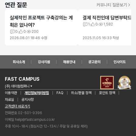
연관 질문
커뮤니티 질문보기
실제적인 프로젝트 구축강의는 계
결제 직전인데 답변부탁드려
획은 없나여?
1
0
1,582
0
0
200
2026.08.01 18:46
수정
2025.11.05 16:33
작성
회사소개
강사지원
채용안내
광고문의
인사이트
FAST CAMPUS
(주) 데이원컴퍼니
이용약관
개인정보처리방침
FAQ
취소/환불 정책
포인트 정책
자료실
공지사항
고객센터 바로가기
전화번호 02-501-9396
이메일
help@fastcampus.co.kr
주중 10시~18시 (점심시간 12~13시 / 주말 및 공휴일 제외)