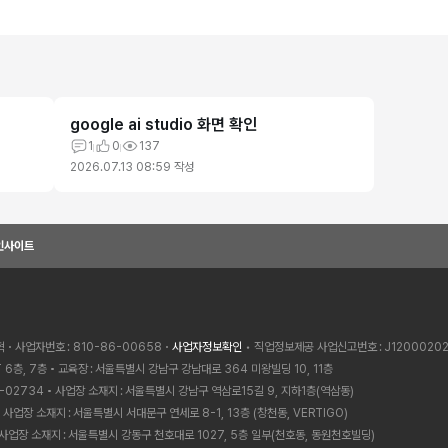
google ai studio 화면 확인
1
0
137
2026.07.13 08:59
작성
인사이트
혁
사업자번호
810-86-00658
사업자정보확인
• 직업정보제공 사업신고번호
J1200020
 6층, 7층
교육장
서울특별시 강남구 강남대로 364 미왕빌딩 10, 11층
-02734
사업장 소재지
서울특별시 강남구 역삼로15길 9, 지하1층(역삼동)
사업장 소재지
서울특별시 서대문구 연세로 8-1, 13층 (창천동, VERTIGO)
사업장 소재지
서울특별시 강동구 천호대로 1027, 5층 일부(천호동, 동원천호빌딩)