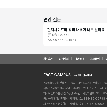
연관 질문
현재사이트와 강의 내용이 너무 달라요..
1
3
658
2026.07.27 20:48
작성
회사소개
강사지원
채용안내
광고문의
FAST CAMPUS
(주) 데이원컴퍼니
공동대표이사
신해동, 김동혁
개인정보책임관리자
김동
사무실
서울특별시 강남구 테헤란로 231, 센터필드 WEST
패스트캠퍼스분점 원격평생교육원ㅤ
사업자번호
325-85
커널아카데미신촌학원ㅤ
사업자번호
344-85-02768
패스트캠퍼스천호학원ㅤ
사업자번호
135-85-61009